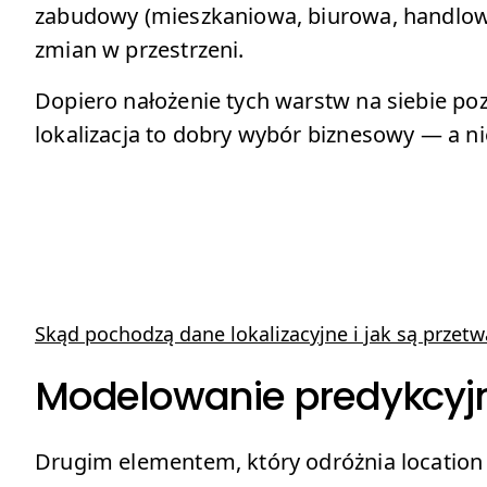
zabudowy (mieszkaniowa, biurowa, handlow
zmian w przestrzeni.
Dopiero nałożenie tych warstw na siebie po
lokalizacja to dobry wybór biznesowy — a nie
Skąd pochodzą dane lokalizacyjne i jak są przet
Modelowanie predykcyjn
Drugim elementem, który odróżnia location i