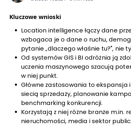
Kluczowe wnioski
Location intelligence łączy dane prz
wzbogaca je o dane o ruchu, demogr
pytanie „dlaczego właśnie tu?", nie ty
Od systemów GIS i BI odróżnia ją z
uczenia maszynowego szacują potencj
w niej punkt.
Główne zastosowania to ekspansja i w
siecią sprzedaży, planowanie kampan
benchmarking konkurencji.
Korzystają z niej różne branże m.in. r
nieruchomości, media i sektor public