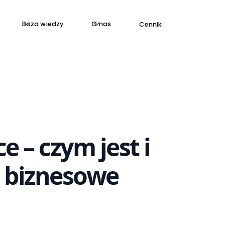
Baza wiedzy
O nas
Cennik
e – czym jest i
e biznesowe