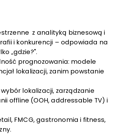
estrzenne z analityką biznesową i
afii i konkurencji – odpowiada na
lko „gdzie?".
dolność prognozowania: modele
ał lokalizacji, zanim powstanie
ybór lokalizacji, zarządzanie
ii offline (OOH, addressable TV) i
etail, FMCG, gastronomia i fitness,
zny.