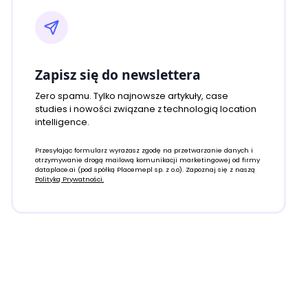
Zapisz się do newslettera
Zero spamu. Tylko najnowsze artykuły, case
studies i nowości związane z technologią location
intelligence.
Przesyłając formularz wyrażasz zgodę na przetwarzanie danych i
otrzymywanie drogą mailową komunikacji marketingowej od firmy
dataplace.ai (pod spółką Placemepl sp. z o.o). Zapoznaj się z naszą
Polityką Prywatności.