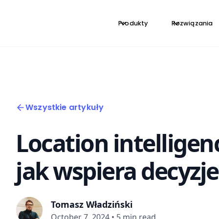
Produkty
Rozwiązania
Wszystkie artykuły
Location intelligenc
jak wspiera decyzj
Tomasz Władziński
October 7, 2024
•
5 min read