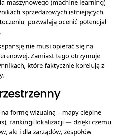
nia maszynowego (machine learning)
ynikach sprzedażowych istniejących
otoczeniu pozwalają ocenić potencjał
.
kspansję nie musi opierać się na
terenowej. Zamiast tego otrzymuje
ynnikach, które faktycznie korelują z
y.
przestrzenny
iz na formę wizualną – mapy cieplne
), rankingi lokalizacji — dzięki czemu
ków, ale i dla zarządów, zespołów