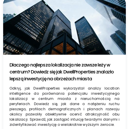
Dlaczego najlepsza lokalizacja nie zawsze leży w
centrum? Dowiedz się jak DwellProperties znalazło
lepszą inwestycję na obrzeżach miasta
Odkryj, jak DwellProperties wykorzystał analizy location
intelligence do porównania potencjału inwestycyjnego
lokalizacji w centrum miasta z nieruchomością na
peryferiach. Dowiedz się, jak dane o natężeniu ruchu
pieszego, profilach demograficznych i planach rozwoju
okolicy pozwoliły obiektywnie ocenić atrakcyjność obu
lokalizacji. Sprawdź, jak zastąpić intuicję twardymi danymi i
zidentyfikować inwestycję o wielokrotnie wyższym zwrocie.