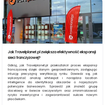
Jak Travelplanet.pl zwiększa efektywność ekspansji
sieci franczyzowej?
Odkryj, jak Travelplanet.pl przekształcił proces ekspansji
franczyzowej dzięki danym geoprzestrzennym, zastępując
intuicję precyzyjną weryfikacją rynku. Dowiedz się, jak
wykorzystać analizę whitespot i narzędzia location
intelligence do identyfikacji obszarów o najwyższym
potencjale biznesowym. Sprawdź jak znaleźć grupę
docelową w świecie rzeczywistym oraz zminimalizować
ryzyko inwestycyjne i zagwarantować sukces nowym
placówkom.