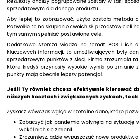
Rezultaty analizy pogrupowane zostały w taki sposó
sprzedażowym dla danego produktu.
Aby lepiej to zobrazować, użyta została metoda c
Pozwoliło to na skupienie swoich sił przedstawiciel
tym samym spełniać postawione cele.
Dodatkowo szersza wiedza na temat POS i ich o
kluczowych informacji, to umożliwiających były d
sprzedażowym punktów z sieci. Firma zrozumiała takż
które kiedyś przynosiły wysokie wyniki po zmianie 
punkty mają obecnie lepszy potencjał.
Jeśli Ty również chcesz efektywnie kierować d
niższych kosztach i zwiększonych zyskach, to sk
Zyskasz wówczas wgląd w rzetelne dane, które pozw
Zobaczyć jak pandemia wpłynęła na sytuację w 
wokół nich się zmienił.
Zrozumiesz, gdzie wypuszczać nowe produkty, a