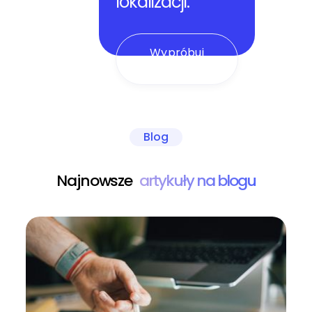
lokalizacji.
Wypróbuj
demo
Blog
Najnowsze
artykuły na blogu