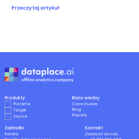
Przeczytaj artykuł
Produkty
Baza wiedzy
Placeme
Case studies
Blog
Target
Raporty
Source
Zakładki
Kontakt
Kariera
Zadzwoń do nas: