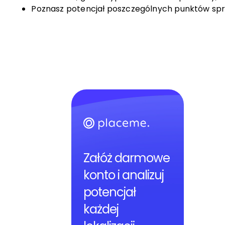
Poznasz potencjał poszczególnych punktów sprz
Załóż darmowe
konto i analizuj
potencjał
każdej