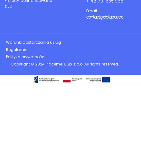
Projekty dofinansowane
+ 48 791 655 966
z EU
Email:
contact@dataplace.ai
Warunki dostarczania usług
Regulamin
Polityka prywatności
Copyright © 2024 PlacemePL Sp. z o.o. All rights reserved.