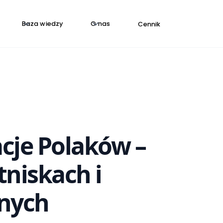
Baza wiedzy
O nas
Cennik
cje Polaków –
tniskach i
znych