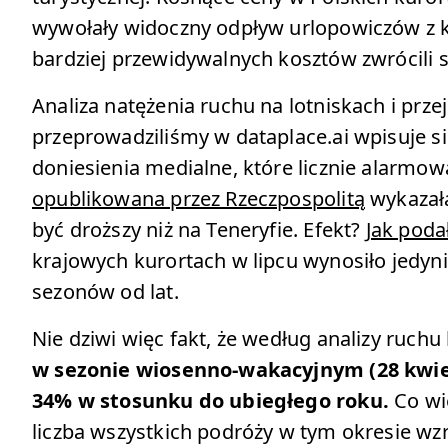
wywołały widoczny odpływ urlopowiczów z kr
bardziej przewidywalnych kosztów zwrócili 
Analiza natężenia ruchu na lotniskach i prze
przeprowadziliśmy w dataplace.ai wpisuje si
doniesienia medialne, które licznie alarmow
opublikowana przez Rzeczpospolitą
wykazała
być droższy niż na Teneryfie. Efekt?
Jak poda
krajowych kurortach w lipcu wynosiło jedyni
sezonów od lat.
Nie dziwi więc fakt, że według analizy ruchu 
w sezonie wiosenno-wakacyjnym (28 kwietni
34% w stosunku do ubiegłego roku.
Co wi
liczba wszystkich podróży w tym okresie wz