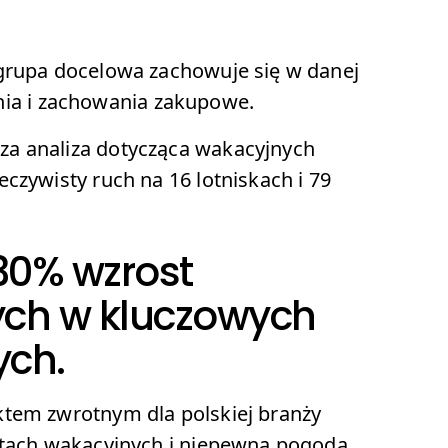
 grupa docelowa zachowuje się w danej
ajenia i zachowania zakupowe.
za analiza dotycząca wakacyjnych
czywisty ruch na 16 lotniskach i 79
30% wzrost
ych w kluczowych
ych.
ktem zwrotnym dla polskiej branży
ortach wakacyjnych i niepewna pogoda