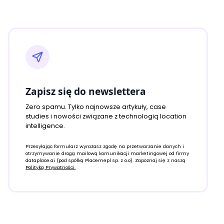
Zapisz się do newslettera
Zero spamu. Tylko najnowsze artykuły, case
studies i nowości związane z technologią location
intelligence.
Przesyłając formularz wyrażasz zgodę na przetwarzanie danych i
otrzymywanie drogą mailową komunikacji marketingowej od firmy
dataplace.ai (pod spółką Placemepl sp. z o.o). Zapoznaj się z naszą
Polityką Prywatności.